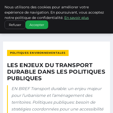
Nous utilisons des cookies pour améliorer votre
CLIMATECHANGENEBRASKA
expérience de navigation. En poursuivant, vous acceptez
notre politique de confidentialité.
En savoir plus
ACCUEIL
POLITIQUES ENVIRONNEMENTALES
Refuser
Accepter
LES ENJEUX DU TRANSPORT DURABLE DANS LES POLITIQUES…
POLITIQUES ENVIRONNEMENTALES
LES ENJEUX DU TRANSPORT
DURABLE DANS LES POLITIQUES
PUBLIQUES
EN BREF Transport durable: un enjeu majeur
pour l’urbanisme et l’aménagement des
territoires. Politiques publiques: besoin de
stratégies coordonnées pour une accessibilité