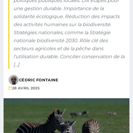
politiques publiques locales. Dix étapes pour
une gestion durable. Importance de la
solidarité écologique. Réduction des impacts
des activités humaines sur la biodiversité.
Stratégies nationales, comme la Stratégie
nationale biodiversité 2030. Rôle clé des
secteurs agricoles et de la pêche dans
l’utilisation durable. Concilier conservation de la
[…]
CÉDRIC FONTAINE
28 AVRIL 2025