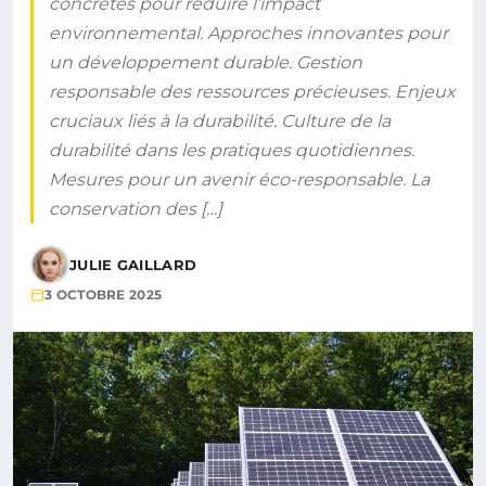
concrètes pour réduire l’impact
environnemental. Approches innovantes pour
un développement durable. Gestion
responsable des ressources précieuses. Enjeux
cruciaux liés à la durabilité. Culture de la
durabilité dans les pratiques quotidiennes.
Mesures pour un avenir éco-responsable. La
conservation des […]
JULIE GAILLARD
3 OCTOBRE 2025