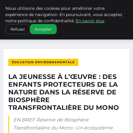
Nous utilisons des cookies pour améliorer votre
CLIMATECHANGENEBRASKA
expérience de navigation. En poursuivant, vous acceptez
notre politique de confidentialité.
En savoir plus
ACCUEIL
ÉDUCATION ENVIRONNEMENTALE
Refuser
Accepter
LA JEUNESSE À L’ŒUVRE : DES ENFANTS PROTECTEURS DE LA…
ÉDUCATION ENVIRONNEMENTALE
LA JEUNESSE À L’ŒUVRE : DES
ENFANTS PROTECTEURS DE LA
NATURE DANS LA RÉSERVE DE
BIOSPHÈRE
TRANSFRONTALIÈRE DU MONO
EN BREF Réserve de Biosphère
Transfrontalière du Mono : Un écosystème