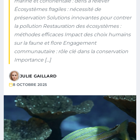
marine et continentale : défis à relever
Écosystèmes fragiles : nécessité de
préservation Solutions innovantes pour contrer
la pollution Restauration des écosystèmes :
méthodes efficaces Impact des choix humains
sur la faune et flore Engagement
communautaire : rôle clé dans la conservation
Importance […]
JULIE GAILLARD
8 OCTOBRE 2025