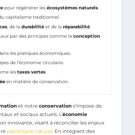
re
pour régénérer les
écosystèmes naturels
.
u capitalisme traditionnel.
rces
, de la
durabilité
et de la
réparabilité
.
aux par des principes comme la
conception
dans les pratiques économiques.
ipes de l’économie circulaire.
me les
taxes vertes
.
gée
en matière de conservation.
mation
et notre
conservation
s’impose de
aux et sociaux actuels. L’
économie
 innovante, visant à réconcilier les enjeux
tre
patrimoine naturel
. En intégrant des