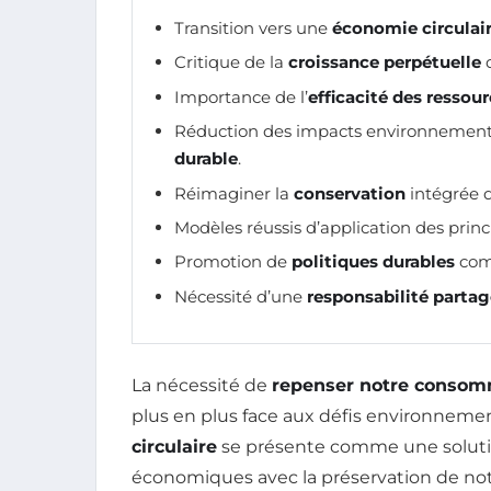
Transition vers une
économie circulai
Critique de la
croissance perpétuelle
d
Importance de l’
efficacité des ressou
Réduction des impacts environnement
durable
.
Réimaginer la
conservation
intégrée 
Modèles réussis d’application des princ
Promotion de
politiques durables
com
Nécessité d’une
responsabilité parta
La nécessité de
repenser notre consom
plus en plus face aux défis environnement
circulaire
se présente comme une solution
économiques avec la préservation de no