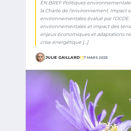
EN BREF Politiques environnementales
la Charte de l’environnement. Impact s
environnementales évalué par l’OCDE. 
environnementales et impact des tendan
enjeux économiques et adaptations né
crise énergétique […]
JULIE GAILLARD
7 MARS 2025