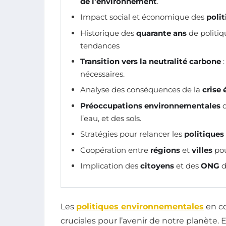
de l’environnement
.
Impact social et économique des
poli
Historique des
quarante ans
de politi
tendances
Transition vers la neutralité carbone
:
nécessaires.
Analyse des conséquences de la
crise
Préoccupations environnementales
d
l’eau, et des sols.
Stratégies pour relancer les
politique
Coopération entre
régions
et
villes
pou
Implication des
citoyens
et des
ONG
d
Les
politiques environnementales
en c
cruciales pour l’avenir de notre planète. 