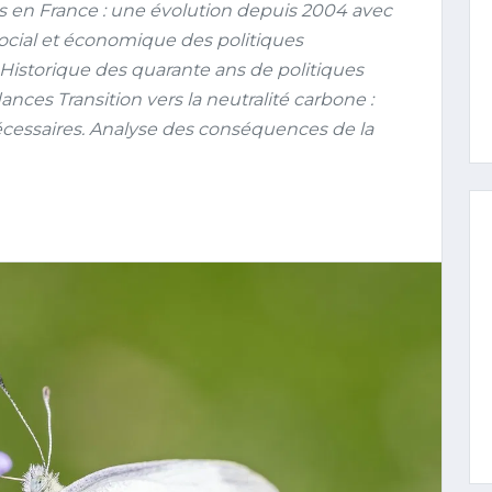
 en France : une évolution depuis 2004 avec
ocial et économique des politiques
Historique des quarante ans de politiques
ces Transition vers la neutralité carbone :
cessaires. Analyse des conséquences de la