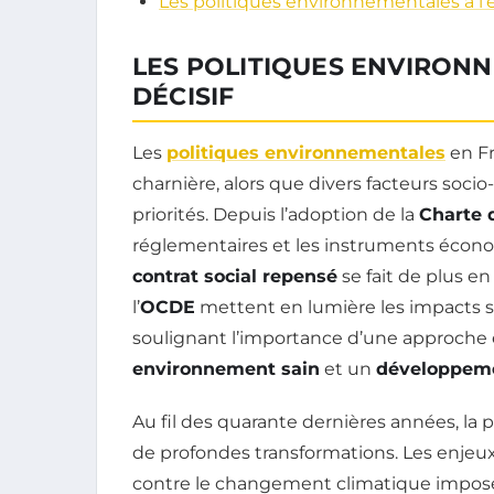
Les politiques environnementales à l’
LES POLITIQUES ENVIRON
DÉCISIF
Les
politiques environnementales
en Fr
charnière, alors que divers facteurs soc
priorités. Depuis l’adoption de la
Charte 
réglementaires et les instruments écono
contrat social repensé
se fait de plus e
l’
OCDE
mettent en lumière les impacts s
soulignant l’importance d’une approche éq
environnement sain
et un
développeme
Au fil des quarante dernières années, la
de profondes transformations. Les enjeux
contre le changement climatique imposen