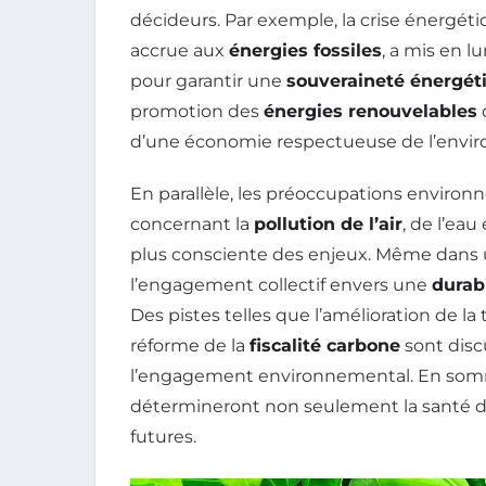
décideurs. Par exemple, la crise énergé
accrue aux
énergies fossiles
, a mis en l
pour garantir une
souveraineté énergét
promotion des
énergies renouvelables
d’une économie respectueuse de l’envi
En parallèle, les préoccupations enviro
concernant la
pollution de l’air
, de l’ea
plus consciente des enjeux. Même dans u
l’engagement collectif envers une
durabi
Des pistes telles que l’amélioration de l
réforme de la
fiscalité carbone
sont disc
l’engagement environnemental. En somme,
détermineront non seulement la santé de 
futures.