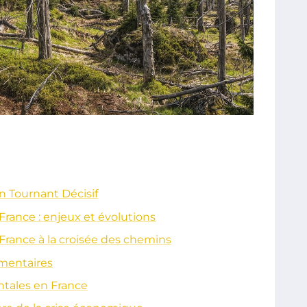
n Tournant Décisif
rance : enjeux et évolutions
France à la croisée des chemins
ementaires
ntales en France