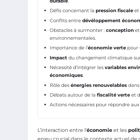
durable
.
Défis concernant la
pression fiscale
et 
Conflits entre
dévéloppement écono
Obstacles à surmonter :
conception
e
environnementales.
Importance de l’
économie verte
pour 
Impact
du changement climatique sur 
Nécessité d’intégrer les
variables env
économiques
.
Rôle des
énergies renouvelables
dans 
Débats autour de la
fiscalité verte
et 
Actions nécessaires pour répondre au
L’interaction entre l’
économie
et les
poli
enjeu crucial dans le contexte actuel d