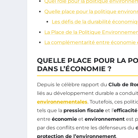
Quel rôle pour la politique environn
Quelle place pour la politique envir
Les défis de la durabilité économi
La Place de la Politique Environneme
La complémentarité entre économie 
QUELLE PLACE POUR LA P
DANS L’ÉCONOMIE ?
Depuis le célèbre rapport du
Club de R
liés au développement durable a conduit
environnementales
. Toutefois, ces polit
tels que la
pression fiscale
et l’
efficacité
entre
économie
et
environnement
est p
par des conflits entre les défenseurs du
protection de l’environnement
.