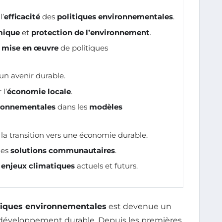
l’
efficacité
des
politiques environnementales
.
mique
et
protection de l’environnement
.
t
mise en œuvre
de politiques
un avenir durable.
l’
économie locale
.
ironnementales
dans les
modèles
la transition vers une économie durable.
des
solutions communautaires
.
x
enjeux climatiques
actuels et futurs.
tiques environnementales
est devenue un
e développement durable. Depuis les premières