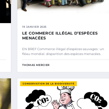
19 JANVIER 2025
LE COMMERCE ILLÉGAL D’ESPÈCES
MENACÉES
EN BREF Commerce illégal d’espèces sauvages : un
fléau mondial. disparition des espèces menacées.
THOMAS MERCIER
CONSERVATION DE LA BIODIVERSITÉ