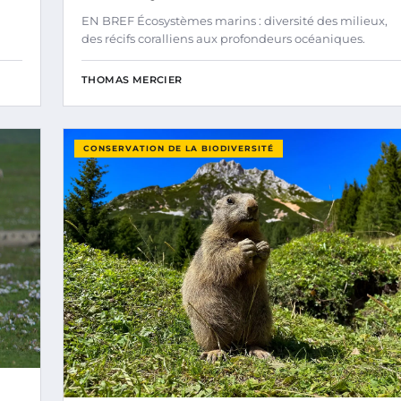
EN BREF Écosystèmes marins : diversité des milieux,
des récifs coralliens aux profondeurs océaniques.
THOMAS MERCIER
CONSERVATION DE LA BIODIVERSITÉ