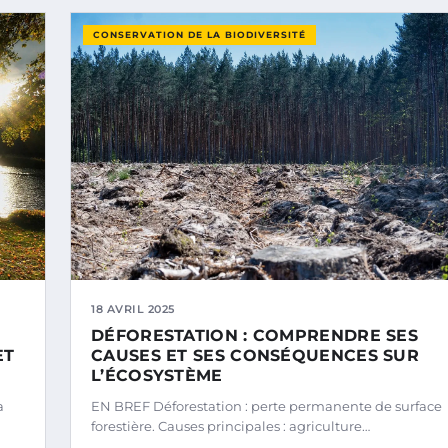
CONSERVATION DE LA BIODIVERSITÉ
18 AVRIL 2025
DÉFORESTATION : COMPRENDRE SES
ET
CAUSES ET SES CONSÉQUENCES SUR
L’ÉCOSYSTÈME
a
EN BREF Déforestation : perte permanente de surface
forestière. Causes principales : agriculture…