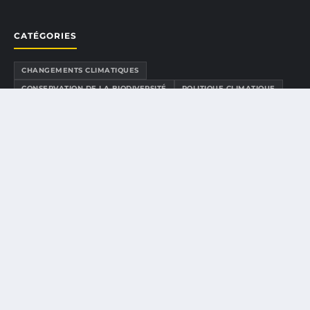
CATÉGORIES
CHANGEMENTS CLIMATIQUES
CONSERVATION DE LA BIODIVERSITÉ
POLITIQUE CLIMATIQUE
POLITIQUES ENVIRONNEMENTALES
ÉCOSYSTÈMES ET BIODIVERSITÉ
ÉDUCATION ENVIRONNEMENTALE
ÉDUCATION ET SENSIBILISATION
ÉNERGIE ET CLIMAT
ÉNERGIE RENOUVELABLE
LIENS UTILES
CONTACT
À PROPOS
MENTIONS LÉGALES
CONFIDENTIALITÉ