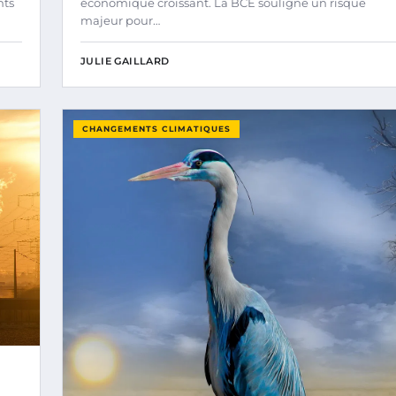
nts
économique croissant. La BCE souligne un risque
majeur pour…
JULIE GAILLARD
CHANGEMENTS CLIMATIQUES