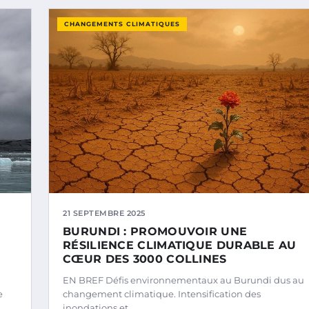
CHANGEMENTS CLIMATIQUES
21 SEPTEMBRE 2025
BURUNDI : PROMOUVOIR UNE
RÉSILIENCE CLIMATIQUE DURABLE AU
CŒUR DES 3000 COLLINES
EN BREF Défis environnementaux au Burundi dus au
e
changement climatique. Intensification des
inondations et…