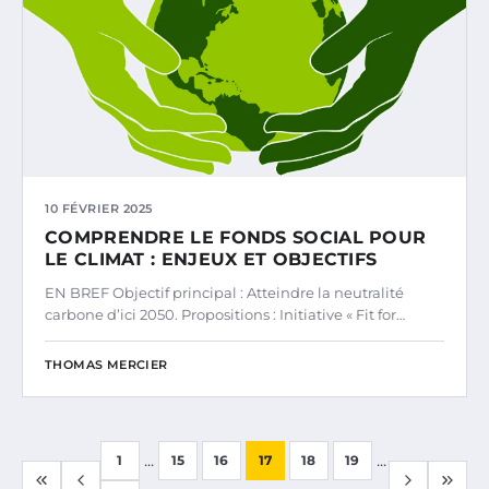
10 FÉVRIER 2025
COMPRENDRE LE FONDS SOCIAL POUR
LE CLIMAT : ENJEUX ET OBJECTIFS
EN BREF Objectif principal : Atteindre la neutralité
carbone d’ici 2050. Propositions : Initiative « Fit for…
THOMAS MERCIER
...
...
1
15
16
17
18
19