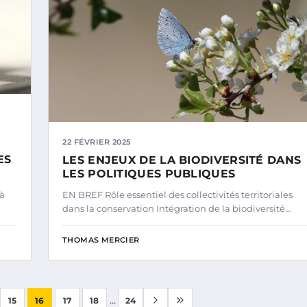
22 FÉVRIER 2025
ES
LES ENJEUX DE LA BIODIVERSITÉ DANS
LES POLITIQUES PUBLIQUES
 à
EN BREF Rôle essentiel des collectivités territoriales
dans la conservation Intégration de la biodiversité…
THOMAS MERCIER
...
15
16
17
18
24