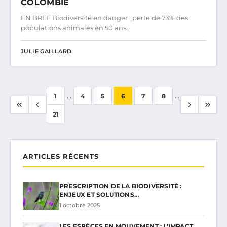
COLOMBIE
EN BREF Biodiversité en danger : perte de 73% des
populations animales en 50 ans.
JULIE GAILLARD
...
...
1
4
5
6
7
8
21
ARTICLES RÉCENTS
PRESCRIPTION DE LA BIODIVERSITÉ :
ENJEUX ET SOLUTIONS…
1 octobre 2025
LES ESPÈCES EN MOUVEMENT : L’IMPACT