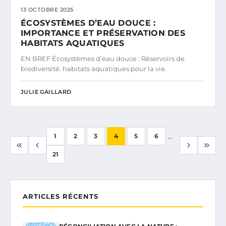
13 OCTOBRE 2025
ÉCOSYSTÈMES D’EAU DOUCE :
IMPORTANCE ET PRÉSERVATION DES
HABITATS AQUATIQUES
EN BREF Écosystèmes d’eau douce : Réservoirs de
biodiversité. habitats aquatiques pour la vie.
JULIE GAILLARD
...
1
2
3
4
5
6
21
ARTICLES RÉCENTS