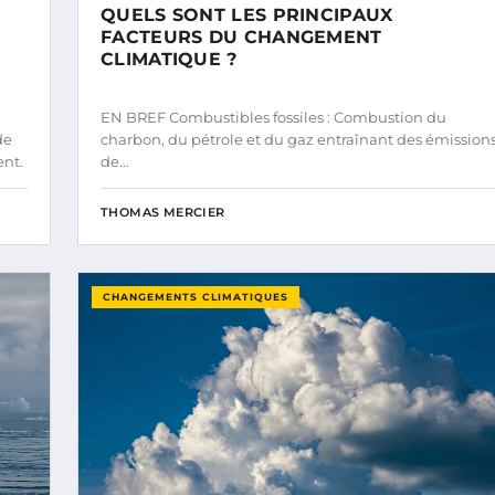
QUELS SONT LES PRINCIPAUX
FACTEURS DU CHANGEMENT
CLIMATIQUE ?
EN BREF Combustibles fossiles : Combustion du
de
charbon, du pétrole et du gaz entraînant des émission
ent.
de…
THOMAS MERCIER
CHANGEMENTS CLIMATIQUES