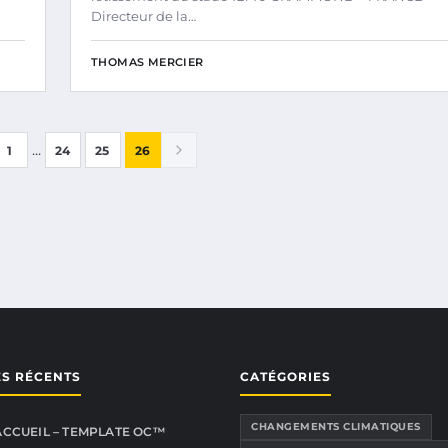
Directeur de la…
THOMAS MERCIER
...
1
24
25
26
ES RÉCENTS
CATÉGORIES
CHANGEMENTS CLIMATIQUES
ACCUEIL – TEMPLATE OC™