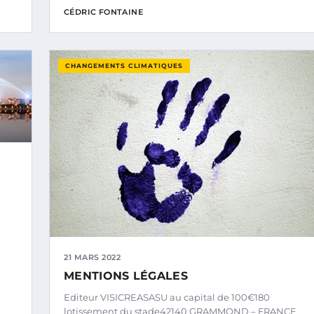
CÉDRIC FONTAINE
CHANGEMENTS CLIMATIQUES
21 MARS 2022
MENTIONS LÉGALES
Editeur VISICREASASU au capital de 100€180
lotissement du stade42140 GRAMMOND – FRANCE