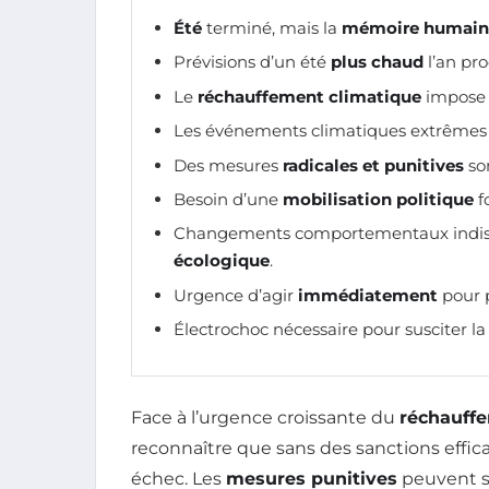
Été
terminé, mais la
mémoire humain
Prévisions d’un été
plus chaud
l’an pro
Le
réchauffement climatique
impose 
Les événements climatiques extrêmes
Des mesures
radicales et punitives
son
Besoin d’une
mobilisation politique
fo
Changements comportementaux indisp
écologique
.
Urgence d’agir
immédiatement
pour p
Électrochoc nécessaire pour susciter l
Face à l’urgence croissante du
réchauff
reconnaître que sans des sanctions effica
échec. Les
mesures punitives
peuvent s