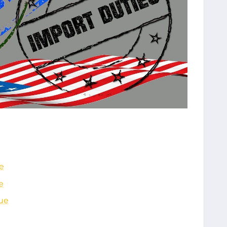
e
e
ue