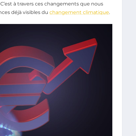
 C’est à travers ces changements que nous
ces déjà visibles du
changement climatique
.