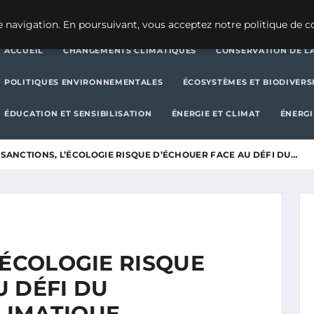
CHANGEMENTS CLIMATIQUES
CONSERVATION DE LA BIODIVERSITÉ
 navigation. En poursuivant, vous acceptez notre politique de co
ACCUEIL
CHANGEMENTS CLIMATIQUES
CONSERVATION DE LA
POLITIQUES ENVIRONNEMENTALES
ÉCOSYSTÈMES ET BIODIVERS
ÉDUCATION ET SENSIBILISATION
ÉNERGIE ET CLIMAT
ÉNERGI
SANCTIONS, L’ÉCOLOGIE RISQUE D’ÉCHOUER FACE AU DÉFI DU…
’ÉCOLOGIE RISQUE
U DÉFI DU
LIMATIQUE