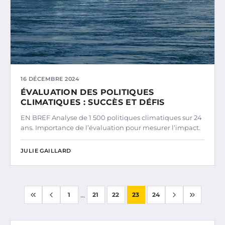
16 DÉCEMBRE 2024
ÉVALUATION DES POLITIQUES
CLIMATIQUES : SUCCÈS ET DÉFIS
EN BREF Analyse de 1 500 politiques climatiques sur 24
ans. Importance de l’évaluation pour mesurer l’impact.
JULIE GAILLARD
...
1
21
22
23
24