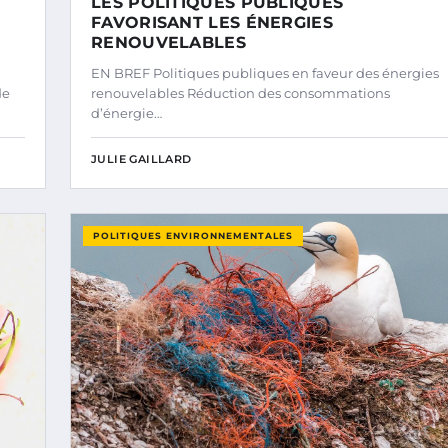
LES POLITIQUES PUBLIQUES
FAVORISANT LES ÉNERGIES
RENOUVELABLES
EN BREF Politiques publiques en faveur des énergies
de
renouvelables Réduction des consommations
d’énergie…
JULIE GAILLARD
POLITIQUES ENVIRONNEMENTALES