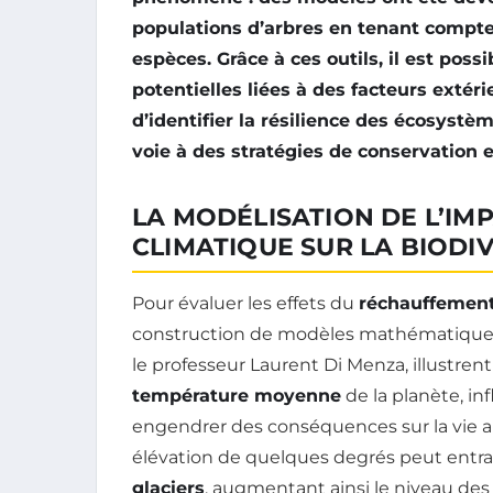
populations d’arbres en tenant compte 
espèces. Grâce à ces outils, il est poss
potentielles liées à des facteurs exté
d’identifier la
résilience
des écosystèmes
voie à des stratégies de conservation e
LA MODÉLISATION DE L’I
CLIMATIQUE SUR LA BIODI
Pour évaluer les effets du
réchauffement
construction de modèles mathématiques 
le professeur Laurent Di Menza, illustren
température moyenne
de la planète, in
engendrer des conséquences sur la vie a
élévation de quelques degrés peut entra
glaciers
, augmentant ainsi le niveau des