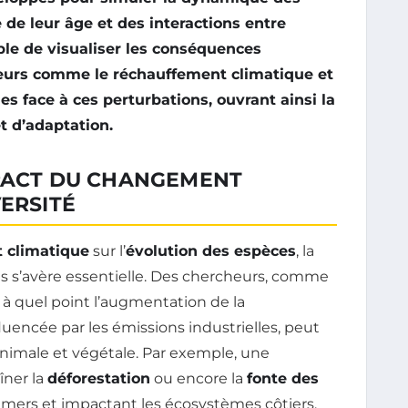
de leur âge et des interactions entre
ible de visualiser les conséquences
rieurs comme le
réchauffement climatique
et
 face à ces perturbations, ouvrant ainsi la
t d’adaptation.
MPACT DU CHANGEMENT
VERSITÉ
 climatique
sur l’
évolution des espèces
, la
s’avère essentielle. Des chercheurs, comme
t à quel point l’augmentation de la
fluencée par les émissions industrielles, peut
nimale et végétale. Par exemple, une
îner la
déforestation
ou encore la
fonte des
 mers et impactant les écosystèmes côtiers.