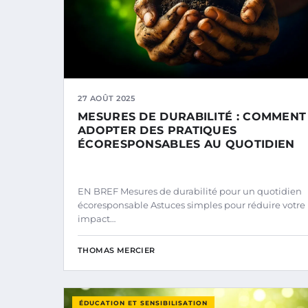
27 AOÛT 2025
MESURES DE DURABILITÉ : COMMENT
ADOPTER DES PRATIQUES
ÉCORESPONSABLES AU QUOTIDIEN
EN BREF Mesures de durabilité pour un quotidien
écoresponsable Astuces simples pour réduire votre
impact…
THOMAS MERCIER
ÉDUCATION ET SENSIBILISATION