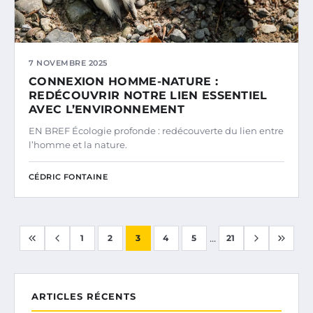
7 NOVEMBRE 2025
CONNEXION HOMME-NATURE :
REDÉCOUVRIR NOTRE LIEN ESSENTIEL
AVEC L’ENVIRONNEMENT
EN BREF Écologie profonde : redécouverte du lien entre
l’homme et la nature.
CÉDRIC FONTAINE
...
1
2
3
4
5
21
ARTICLES RÉCENTS