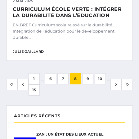
2 MAI 2025
CURRICULUM ÉCOLE VERTE : INTÉGRER
LA DURABILITÉ DANS L’ÉDUCATION
EN BREF Curriculum scolaire axé sur la durabilité.
Intégration de l’éducation pour le développement
durable…
JULIE GAILLARD
...
...
1
6
7
8
9
10
15
ARTICLES RÉCENTS
ZAN : UN ÉTAT DES LIEUX ACTUEL