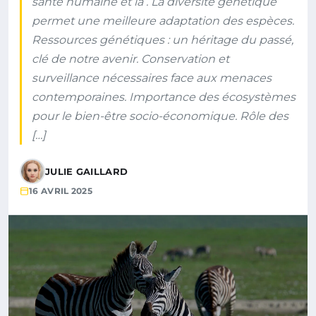
santé humaine et la . La diversité génétique
permet une meilleure adaptation des espèces.
Ressources génétiques : un héritage du passé,
clé de notre avenir. Conservation et
surveillance nécessaires face aux menaces
contemporaines. Importance des écosystèmes
pour le bien-être socio-économique. Rôle des
[…]
JULIE GAILLARD
16 AVRIL 2025