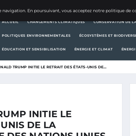
CHANGEMENTS CLIMATIQUES
CONSERVATION DE LA BIODIVERSITÉ
 navigation. En poursuivant, vous acceptez notre politique de co
ACCUEIL
CHANGEMENTS CLIMATIQUES
CONSERVATION DE LA
POLITIQUES ENVIRONNEMENTALES
ÉCOSYSTÈMES ET BIODIVERS
ÉDUCATION ET SENSIBILISATION
ÉNERGIE ET CLIMAT
ÉNERGI
ONALD TRUMP INITIE LE RETRAIT DES ÉTATS-UNIS DE…
UMP INITIE LE
-UNIS DE LA
 DES NATIONS UNIES