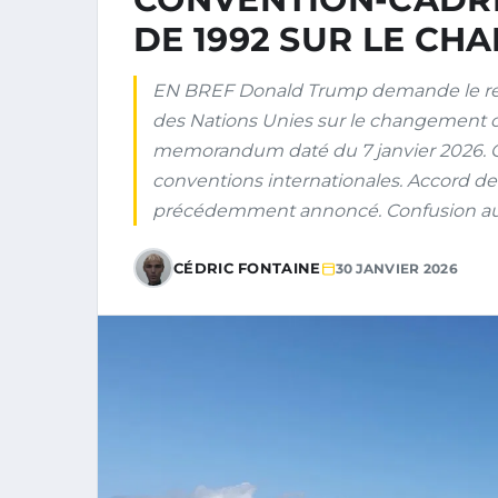
DE 1992 SUR LE CH
EN BREF Donald Trump demande le retr
des Nations Unies sur le changement c
memorandum daté du 7 janvier 2026. Obj
conventions internationales. Accord de P
précédemment annoncé. Confusion auto
CÉDRIC FONTAINE
30 JANVIER 2026