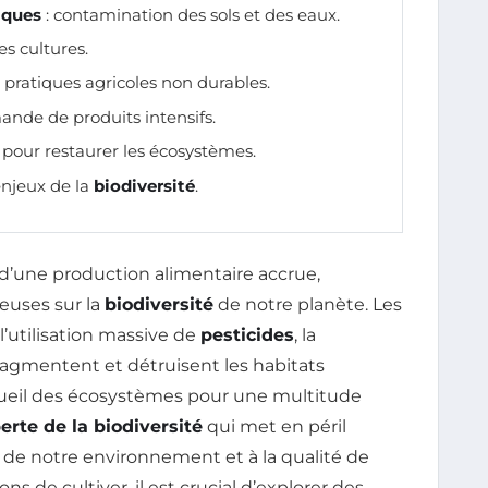
iques
: contamination des sols et des eaux.
s cultures.
 pratiques agricoles non durables.
nde de produits intensifs.
pour restaurer les écosystèmes.
enjeux de la
biodiversité
.
 d’une production alimentaire accrue,
uses sur la
biodiversité
de notre planète. Les
l’utilisation massive de
pesticides
, la
fragmentent et détruisent les habitats
accueil des écosystèmes pour une multitude
erte de la biodiversité
qui met en péril
té de notre environnement et à la qualité de
s de cultiver, il est crucial d’explorer des