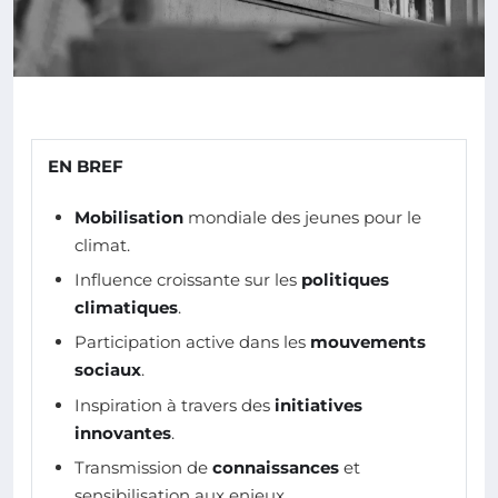
EN BREF
Mobilisation
mondiale des jeunes pour le
climat.
Influence croissante sur les
politiques
climatiques
.
Participation active dans les
mouvements
sociaux
.
Inspiration à travers des
initiatives
innovantes
.
Transmission de
connaissances
et
sensibilisation aux enjeux.