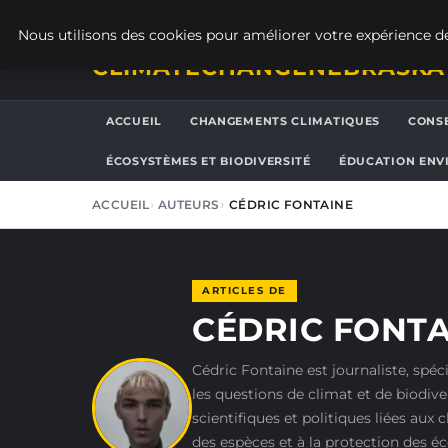
JEUDI 6 AOÛT 2026
Nous utilisons des cookies pour améliorer votre expérience de
CLIMATECHANGENEBRASKA
ACCUEIL
CHANGEMENTS CLIMATIQUES
CONSE
ÉCOSYSTÈMES ET BIODIVERSITÉ
ÉDUCATION ENV
ACCUEIL
AUTEURS
CÉDRIC FONTAINE
ARTICLES DE
CÉDRIC FONTA
Cédric Fontaine est journaliste, spé
les questions de climat et de biodiver
scientifiques et politiques liées au
des espèces et à la protection des é