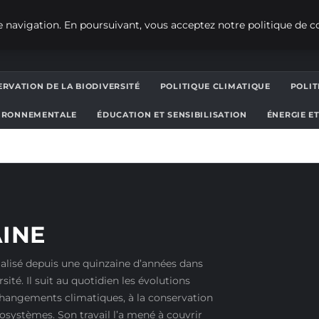
 navigation. En poursuivant, vous acceptez notre politique de co
RVATION DE LA BIODIVERSITÉ
POLITIQUE CLIMATIQUE
POLI
IRONNEMENTALE
ÉDUCATION ET SENSIBILISATION
ÉNERGIE E
INE
cialisé depuis une quinzaine d’années dans
sité. Il suit au quotidien les évolutions
x changements climatiques, à la conservation
cosystèmes. Son travail l’a mené à couvrir