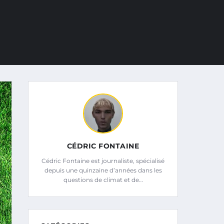
CÉDRIC FONTAINE
Cédric Fontaine est journaliste, spécialisé
depuis une quinzaine d’années dans les
questions de climat et de…