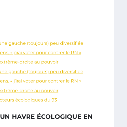
une gauche (toujours) peu diversifiée
s, « j’irai voter pour contrer le RN »
l’extrême-droite au pouvoir
une gauche (toujours) peu diversifiée
s, « j’irai voter pour contrer le RN »
l’extrême-droite au pouvoir
acteurs écologiques du 93
: UN HAVRE ÉCOLOGIQUE EN