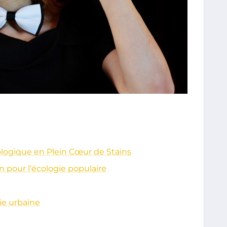
ologique en Plein Cœur de Stains
an pour l’écologie populaire
ie urbaine