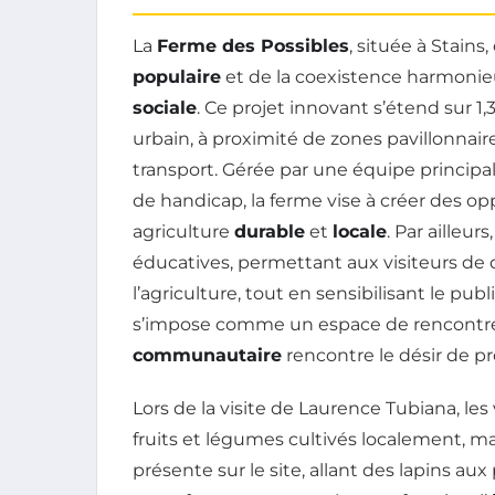
La
Ferme des Possibles
, située à Stains
populaire
et de la coexistence harmonieu
sociale
. Ce projet innovant s’étend sur 1,
urbain, à proximité de zones pavillonnai
transport. Gérée par une équipe princi
de handicap, la ferme vise à créer des o
agriculture
durable
et
locale
. Par ailleur
éducatives, permettant aux visiteurs de d
l’agriculture, tout en sensibilisant le pu
s’impose comme un espace de rencontre e
communautaire
rencontre le désir de p
Lors de la visite de Laurence Tubiana, le
fruits et légumes cultivés localement, mai
présente sur le site, allant des lapins au