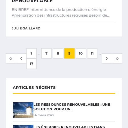
RENOUVELABLE
EN BREF Intermittence de la production d’énergie
Amélioration des infrastructures requises Besoin de…
JULIE GAILLARD
...
...
1
7
8
9
10
11
17
ARTICLES RÉCENTS
LES RESSOURCES RENOUVELABLES : UNE
SOLUTION POUR UN…
14 mars 2025
LES ÉNERGIES RENOUVELABLES DANS