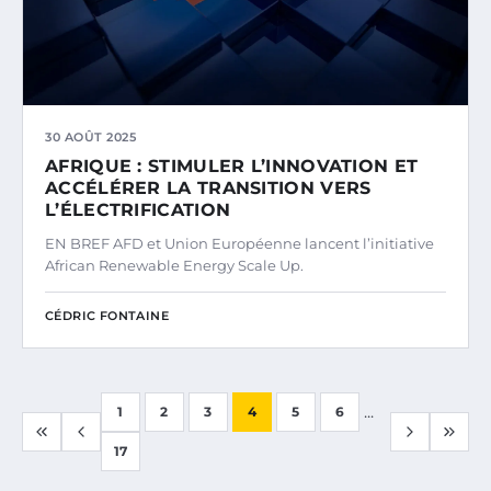
30 AOÛT 2025
AFRIQUE : STIMULER L’INNOVATION ET
ACCÉLÉRER LA TRANSITION VERS
L’ÉLECTRIFICATION
EN BREF AFD et Union Européenne lancent l’initiative
African Renewable Energy Scale Up.
CÉDRIC FONTAINE
...
1
2
3
4
5
6
17