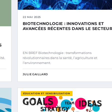
22 MAI 2025
BIOTECHNOLOGIE : INNOVATIONS ET
AVANCÉES RÉCENTES DANS LE SECTEU
S
EN BREF Biotechnologie : transformations
ité.
révolutionnaires dans la santé, l’agriculture et
l’environnement.
JULIE GAILLARD
ÉDUCATION ET SENSIBILISATION