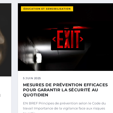
ÉDUCATION ET SENSIBILISATION
5 JUIN 2025
MESURES DE PRÉVENTION EFFICACES
POUR GARANTIR LA SÉCURITÉ AU
QUOTIDIEN
N
EN BREF Principes de prévention selon le Code du
travail Importance de la vigilance face aux risques