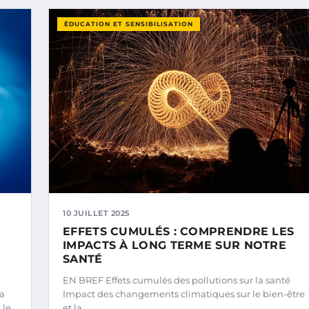
ÉDUCATION ET SENSIBILISATION
10 JUILLET 2025
EFFETS CUMULÉS : COMPRENDRE LES
IMPACTS À LONG TERME SUR NOTRE
SANTÉ
EN BREF Effets cumulés des pollutions sur la santé
la
Impact des changements climatiques sur le bien-être
 le…
et la…