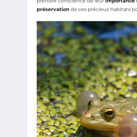
prendre conscience de leur
importance
préservation
de ces précieux habitats po