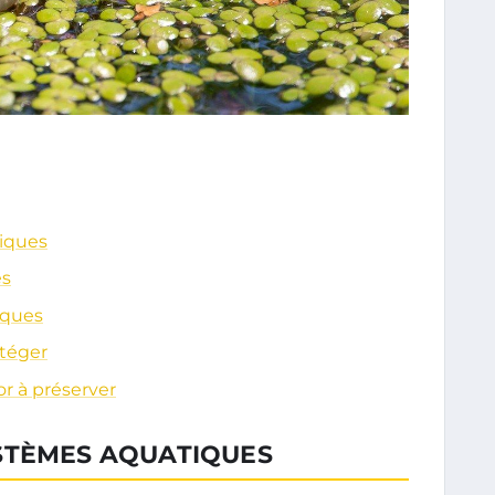
iques
es
iques
otéger
r à préserver
STÈMES AQUATIQUES