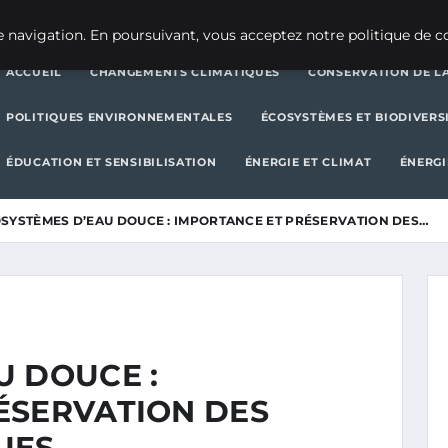
CHANGEMENTS CLIMATIQUES
CONSERVATION DE LA BIODIVERSITÉ
 navigation. En poursuivant, vous acceptez notre politique de co
ACCUEIL
CHANGEMENTS CLIMATIQUES
CONSERVATION DE LA
POLITIQUES ENVIRONNEMENTALES
ÉCOSYSTÈMES ET BIODIVERS
ÉDUCATION ET SENSIBILISATION
ÉNERGIE ET CLIMAT
ÉNERGI
SYSTÈMES D’EAU DOUCE : IMPORTANCE ET PRÉSERVATION DES…
U DOUCE :
ÉSERVATION DES
UES