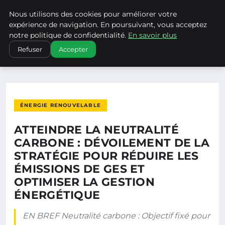
Nous utilisons des cookies pour améliorer votre
CLIMATECHANGENEBRASKA
expérience de navigation. En poursuivant, vous acceptez
notre politique de confidentialité.
En savoir plus
ACCUEIL
ÉNERGIE RENOUVELABLE
Refuser
Accepter
ATTEINDRE LA NEUTRALITÉ CARBONE : DÉVOILEMENT DE LA…
ÉNERGIE RENOUVELABLE
ATTEINDRE LA NEUTRALITÉ
CARBONE : DÉVOILEMENT DE LA
STRATÉGIE POUR RÉDUIRE LES
ÉMISSIONS DE GES ET
OPTIMISER LA GESTION
ÉNERGÉTIQUE
EN BREF Neutralité carbone : Objectif fixé pour