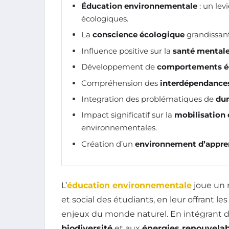
Éducation environnementale
: un lev
écologiques.
La
conscience écologique
grandissant
Influence positive sur la
santé mental
Développement de
comportements é
Compréhension des
interdépendance
Integration des problématiques de
dur
Impact significatif sur la
mobilisation
environnementales.
Création d’un
environnement d’appre
L’
éducation environnementale
joue un 
et social des étudiants, en leur offrant l
enjeux du monde naturel. En intégrant d
biodiversité
et aux
énergies renouvela