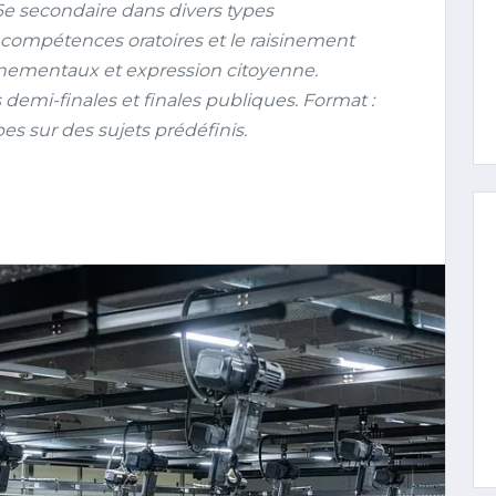
6e secondaire dans divers types
s compétences oratoires et le raisinement
nnementaux et expression citoyenne.
demi-finales et finales publiques. Format :
s sur des sujets prédéfinis.