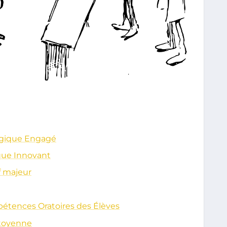
gogique Engagé
que Innovant
f majeur
pétences Oratoires des Élèves
itoyenne