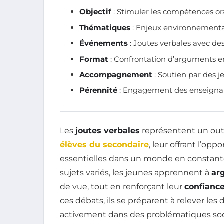
Objectif
: Stimuler les compétences ora
Thématiques
: Enjeux environnementa
Événements
: Joutes verbales avec des
Format
: Confrontation d’arguments en
Accompagnement
: Soutien par des j
Pérennité
: Engagement des enseignants
Les
joutes verbales
représentent un out
élèves du secondaire
, leur offrant l’o
essentielles dans un monde en constante
sujets variés, les jeunes apprennent à
ar
de vue, tout en renforçant leur
confiance
ces débats, ils se préparent à relever le
activement dans des problématiques soc