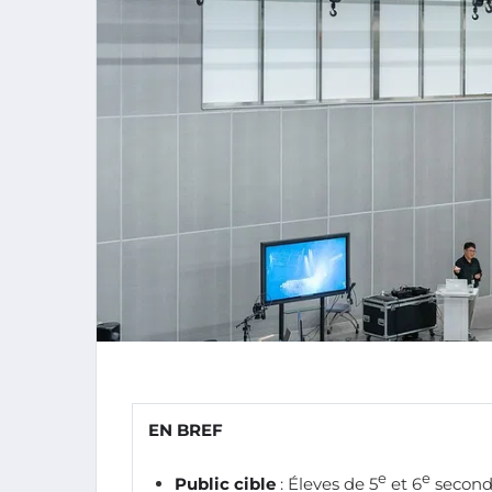
EN BREF
e
e
Public cible
: Éleves de 5
et 6
seconda