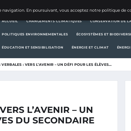
CHANGEMENTS CLIMATIQUES
CONSERVATION DE LA BIODIVERSITÉ
 navigation. En poursuivant, vous acceptez notre politique de co
ACCUEIL
CHANGEMENTS CLIMATIQUES
CONSERVATION DE LA
POLITIQUES ENVIRONNEMENTALES
ÉCOSYSTÈMES ET BIODIVERS
ÉDUCATION ET SENSIBILISATION
ÉNERGIE ET CLIMAT
ÉNERGI
 VERBALES : VERS L’AVENIR – UN DÉFI POUR LES ÉLÈVES…
VERS L’AVENIR – UN
VES DU SECONDAIRE