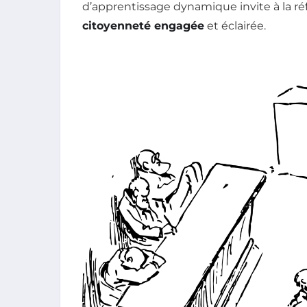
d’apprentissage dynamique invite à la réf
citoyenneté engagée
et éclairée.