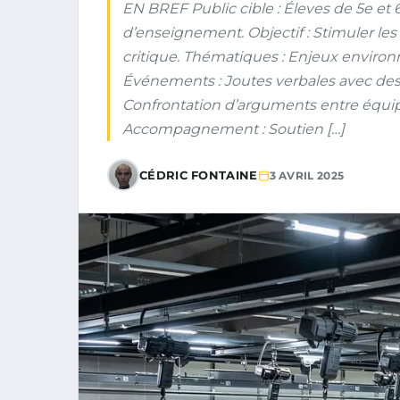
EN BREF Public cible : Éleves de 5e et 
d’enseignement. Objectif : Stimuler le
critique. Thématiques : Enjeux enviro
Événements : Joutes verbales avec des 
Confrontation d’arguments entre équipe
Accompagnement : Soutien […]
CÉDRIC FONTAINE
3 AVRIL 2025