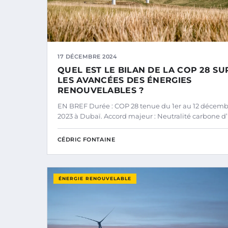
17 DÉCEMBRE 2024
QUEL EST LE BILAN DE LA COP 28 SU
LES AVANCÉES DES ÉNERGIES
RENOUVELABLES ?
EN BREF Durée : COP 28 tenue du 1er au 12 décem
2023 à Dubaï. Accord majeur : Neutralité carbone d’
CÉDRIC FONTAINE
ÉNERGIE RENOUVELABLE