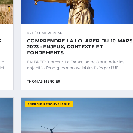
16 DÉCEMBRE 2024
R
COMPRENDRE LA LOI APER DU 10 MARS
2023 : ENJEUX, CONTEXTE ET
FONDEMENTS
bre
EN BREF Contexte: La France peine à atteindre les
ici…
objectifs d’énergies renouvelables fixés par l’UE.
THOMAS MERCIER
ÉNERGIE RENOUVELABLE