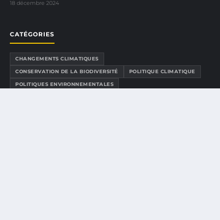
18 décembre 2024
CATÉGORIES
CHANGEMENTS CLIMATIQUES
CONSERVATION DE LA BIODIVERSITÉ
POLITIQUE CLIMATIQUE
POLITIQUES ENVIRONNEMENTALES
ÉCOSYSTÈMES ET BIODIVERSITÉ
ÉDUCATION ENVIRONNEMENTALE
ÉDUCATION ET SENSIBILISATION
ÉNERGIE ET CLIMAT
ÉNERGIE RENOUVELABLE
LIENS UTILES
CONTACT
À PROPOS
MENTIONS LÉGALES