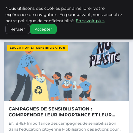
Climatechangenebraska - Blo
Nous utilisons des cookies pour améliorer votre
CLIMATECHANGENEBRASKA
expérience de navigation. En poursuivant, vous acceptez
notre politique de confidentialité.
En savoir plus
Refuser
Accepter
DERNIERS ARTICLES
ÉDUCATION ET SENSIBILISATION
CAMPAGNES DE SENSIBILISATION :
COMPRENDRE LEUR IMPORTANCE ET LEUR
IMPACT
EN BREF Importance des campagnes de sensibilisation
dans l’éducation citoyenne Mobilisation des actions pour…