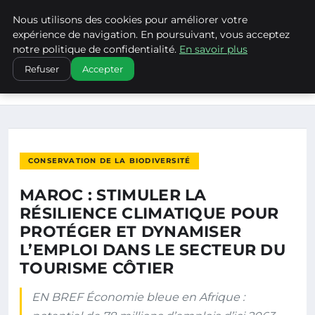
Nous utilisons des cookies pour améliorer votre
CLIMATECHANGENEBRASKA
expérience de navigation. En poursuivant, vous acceptez
notre politique de confidentialité.
En savoir plus
ACCUEIL
CONSERVATION DE LA BIODIVERSITÉ
Refuser
Accepter
MAROC : STIMULER LA RÉSILIENCE CLIMATIQUE POUR
PROTÉGER ET…
CONSERVATION DE LA BIODIVERSITÉ
MAROC : STIMULER LA
RÉSILIENCE CLIMATIQUE POUR
PROTÉGER ET DYNAMISER
L’EMPLOI DANS LE SECTEUR DU
TOURISME CÔTIER
EN BREF Économie bleue en Afrique :