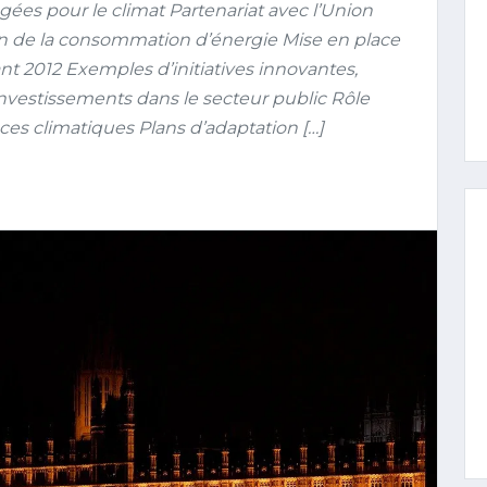
agées pour le climat Partenariat avec l’Union
tion de la consommation d’énergie Mise en place
ant 2012 Exemples d’initiatives innovantes,
vestissements dans le secteur public Rôle
nces climatiques Plans d’adaptation […]