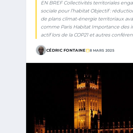
EN BREF Collectivités territoriales eng
sociale pour l’habitat Objectif : réduc
de plans climat-énergie territoriaux av
comme Paris Habitat Importance des in
actif lors de la COP21 et autres confére
CÉDRIC FONTAINE
8 MARS 2025