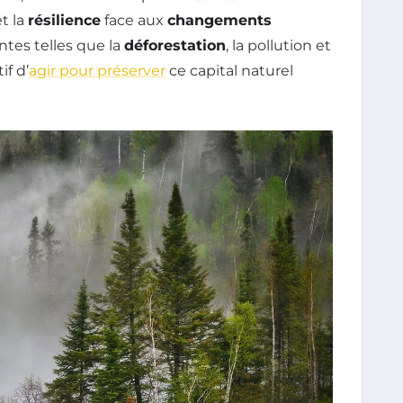
et la
résilience
face aux
changements
ntes telles que la
déforestation
, la pollution et
if d’
agir pour préserver
ce capital naturel