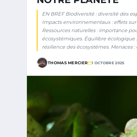
EN BREF Biodiversité : diversité des e
Impacts environnementaux : effets sur 
Ressources naturelles : importance pour 
écosystémiques. Équilibre écologique : r
résilience des écosystèmes. Menaces : d
THOMAS MERCIER
1 OCTOBRE 2025