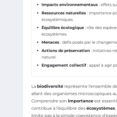
Impacts environnementaux
: effets s
Ressources naturelles
: importance pou
écosystémiques.
Équilibre écologique
: rôle des espèces
écosystèmes.
Menaces
: défis posés par le changemen
Actions de préservation
: initiatives 
naturel.
Engagement collectif
: appel à agir p
La
biodiversité
représente l’ensemble de
allant des organismes microscopiques 
Comprendre son
importance
est essenti
contribue à l’équilibre des
écosystèmes
limite pas à la simple coexistence d’espèc