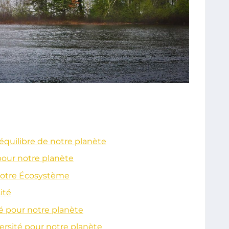
l’équilibre de notre planète
 pour notre planète
 notre Écosystème
ité
té pour notre planète
ersité pour notre planète