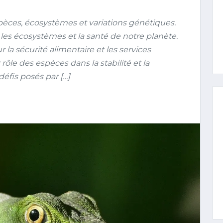
spèces, écosystèmes et variations génétiques.
les écosystèmes et la santé de notre planète.
la sécurité alimentaire et les services
ôle des espèces dans la stabilité et la
éfis posés par […]