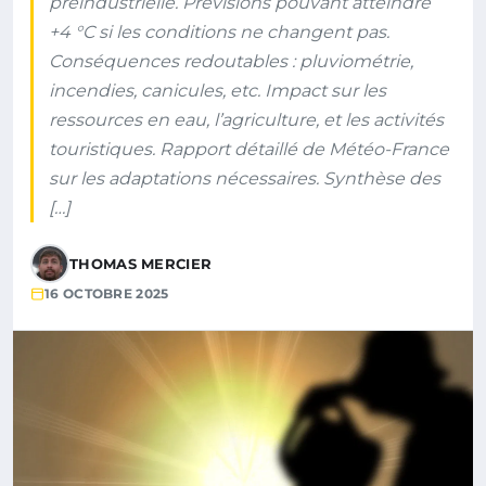
préindustrielle. Prévisions pouvant atteindre
+4 °C si les conditions ne changent pas.
Conséquences redoutables : pluviométrie,
incendies, canicules, etc. Impact sur les
ressources en eau, l’agriculture, et les activités
touristiques. Rapport détaillé de Météo-France
sur les adaptations nécessaires. Synthèse des
[…]
THOMAS MERCIER
16 OCTOBRE 2025