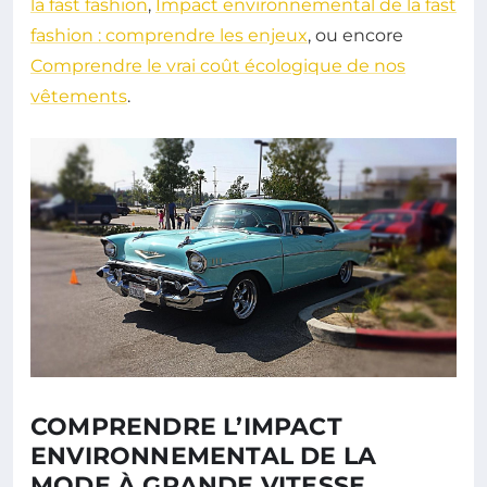
la fast fashion
,
Impact environnemental de la fast
fashion : comprendre les enjeux
, ou encore
Comprendre le vrai coût écologique de nos
vêtements
.
COMPRENDRE L’IMPACT
ENVIRONNEMENTAL DE LA
MODE À GRANDE VITESSE