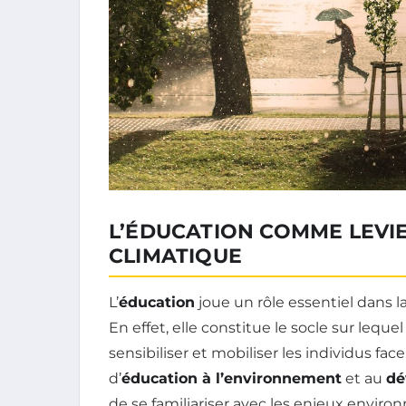
L’ÉDUCATION COMME LEVI
CLIMATIQUE
L’
éducation
joue un rôle essentiel dans la
En effet, elle constitue le socle sur leque
sensibiliser et mobiliser les individus f
d’
éducation à l’environnement
et au
dé
de se familiariser avec les enjeux enviro