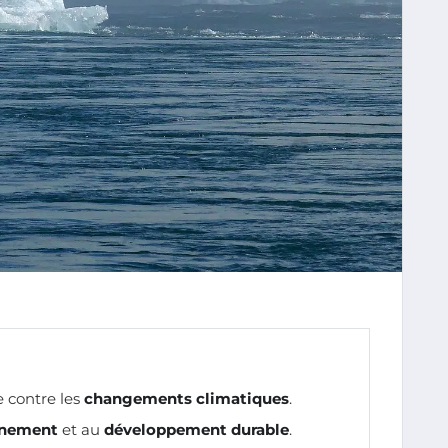
e contre les
changements climatiques
.
nnement
et au
développement durable
.