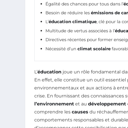
Égalité des chances pour tous dans l’
é
Besoin de réduire les
émissions de ca
L’
éducation climatique
, clé pour la 
Multitude de vertus associées à l’
éduca
Directives récentes pour former enseign
Nécessité d’un
climat scolaire
favorabl
L’
éducation
joue un rôle fondamental dan
En effet, elle constitue un outil essentiel
environnementaux et aux actions à entre
crise. En fournissant des connaissances s
l’environnement
et au
développement 
comprendre les
causes
du réchauffement
comportements responsables et durables. F
d’accompagner cette sensibilisation par