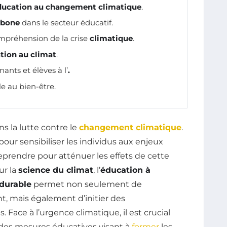
ducation au changement climatique
.
rbone
dans le secteur éducatif.
compréhension de la crise
climatique
.
tion au climat
.
ants et élèves à l’
.
e au bien-être.
s la lutte contre le
changement climatique
.
 pour sensibiliser les individus aux enjeux
prendre pour atténuer les effets de cette
ur la
science du climat
, l’
éducation à
durable
permet non seulement de
, mais également d’initier des
ace à l’urgence climatique, il est crucial
 des mesures éducatives visant à
former
les