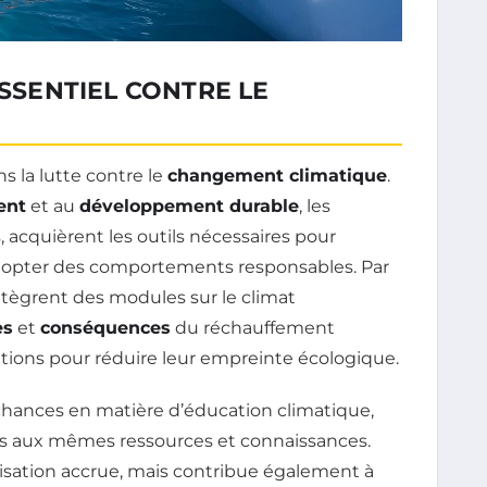
ESSENTIEL CONTRE LE
s la lutte contre le
changement climatique
.
ent
et au
développement durable
, les
s, acquièrent les outils nécessaires pour
dopter des comportements responsables. Par
ntègrent des modules sur le climat
es
et
conséquences
du réchauffement
utions pour réduire leur empreinte écologique.
s chances en matière d’éducation climatique,
ccès aux mêmes ressources et connaissances.
isation accrue, mais contribue également à