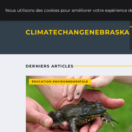
Climatechangenebraska - Blo
VENDREDI 7 AOÛT 2026
Nous utilisons des cookies pour améliorer votre expérience de
CLIMATECHANGENEBRASKA
DERNIERS ARTICLES
ÉDUCATION ENVIRONNEMENTALE