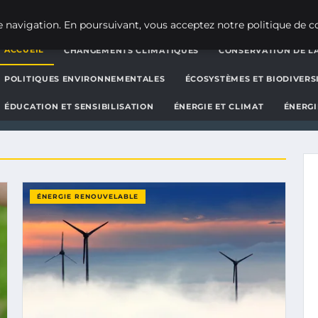
g d'actualités et d'informat
 navigation. En poursuivant, vous acceptez notre politique de co
ACCUEIL
CHANGEMENTS CLIMATIQUES
CONSERVATION DE LA
POLITIQUES ENVIRONNEMENTALES
ÉCOSYSTÈMES ET BIODIVERS
ÉDUCATION ET SENSIBILISATION
ÉNERGIE ET CLIMAT
ÉNERGI
ÉNERGIE RENOUVELABLE