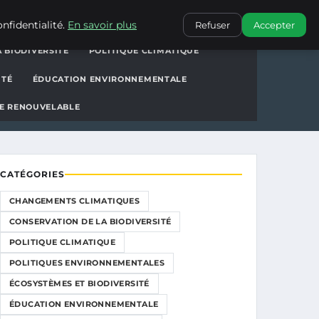
ions
CONTACT
nfidentialité.
En savoir plus
Refuser
Accepter
 BIODIVERSITÉ
POLITIQUE CLIMATIQUE
ITÉ
ÉDUCATION ENVIRONNEMENTALE
E RENOUVELABLE
CATÉGORIES
CHANGEMENTS CLIMATIQUES
CONSERVATION DE LA BIODIVERSITÉ
POLITIQUE CLIMATIQUE
POLITIQUES ENVIRONNEMENTALES
ÉCOSYSTÈMES ET BIODIVERSITÉ
ÉDUCATION ENVIRONNEMENTALE