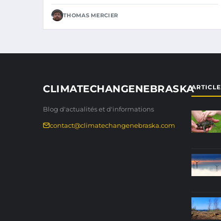
THOMAS MERCIER
CLIMATECHANGENEBRASKA
ARTICL
Blog d'actualités et d'informations
contact@climatechangenebraska.com